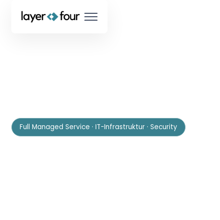
Full Managed Service · IT-Infrastruktur · Security
Systemhaus – IT, die
einfach funktioniert
Mit unserem Full Managed Service
übernehmen wir die komplette
Verantwortung für Ihre IT. Wir kümmern